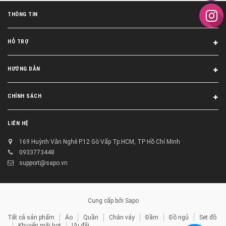
THÔNG TIN
HỖ TRỢ
HƯỚNG DẪN
CHÍNH SÁCH
LIÊN HỆ
169 Huỳnh Văn Nghê P.12 Gò Vấp Tp.HCM, TP Hồ Chí Minh
0933773448
support@sapo.vn
Cung cấp bởi
Sapo
Tất cả sản phẩm
Áo
Quần
Chân váy
Đầm
Đồ ngủ
Set đồ
Khuyến mãi hot
Ưu đãi