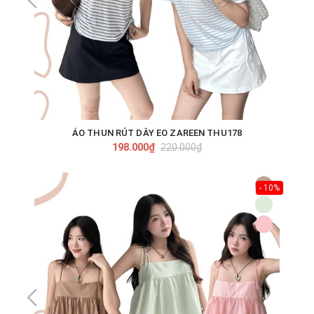
ÁO THUN RÚT DÂY EO ZAREEN THU178
198.000₫
220.000₫
- 10%