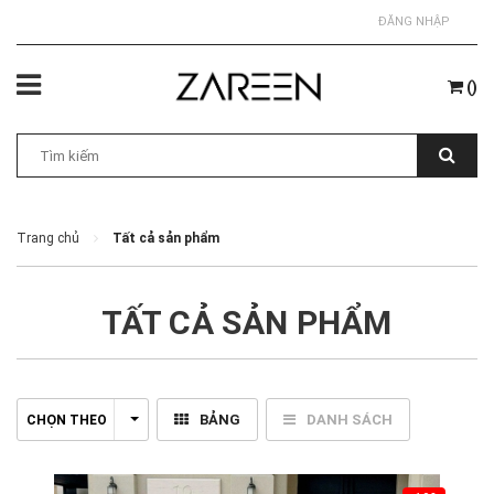
ĐĂNG NHẬP
(
)
Trang chủ
Tất cả sản phẩm
TẤT CẢ SẢN PHẨM
BẢNG
DANH SÁCH
CHỌN THEO