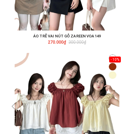
ÁO TRỄ VAI NÚT GỖ ZAREEN VOA149
270.000₫
300.000₫
- 10%