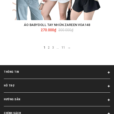
ÁO BABYDOLL TAY NHÚN ZAREEN VOA148
270.000₫
300.000₫
→
1
2
3
...
11
THÔNG TIN
HỖ TRỢ
HƯỚNG DẪN
CHÍNH SÁCH