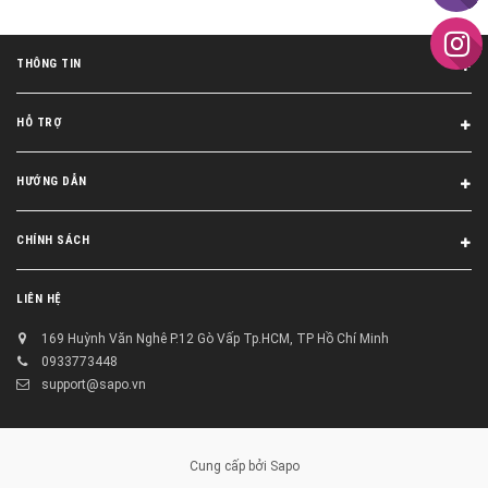
THÔNG TIN
HỖ TRỢ
HƯỚNG DẪN
CHÍNH SÁCH
LIÊN HỆ
169 Huỳnh Văn Nghê P.12 Gò Vấp Tp.HCM, TP Hồ Chí Minh
0933773448
support@sapo.vn
Cung cấp bởi
Sapo