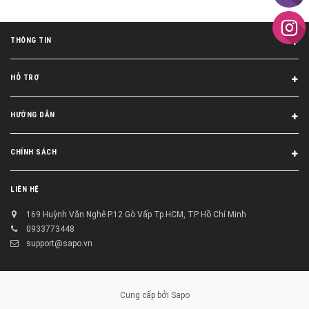
THÔNG TIN
HỖ TRỢ
HƯỚNG DẪN
CHÍNH SÁCH
LIÊN HỆ
169 Huỳnh Văn Nghê P.12 Gò Vấp Tp.HCM, TP Hồ Chí Minh
0933773448
support@sapo.vn
Cung cấp bởi
Sapo