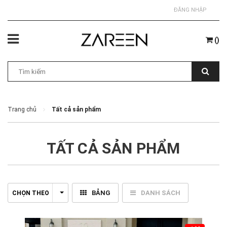
ĐĂNG NHẬP
(
)
Trang chủ
Tất cả sản phẩm
TẤT CẢ SẢN PHẨM
BẢNG
DANH SÁCH
CHỌN THEO