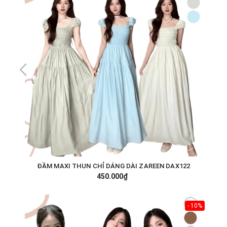
ĐẦM MAXI THUN CHỈ DÁNG DÀI ZAREEN DAX122
450.000₫
- 10%