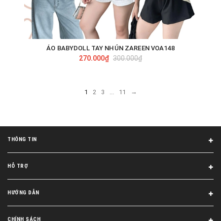
ÁO BABYDOLL TAY NHÚN ZAREEN VOA148
270.000₫
300.000₫
→
1
2
3
...
11
THÔNG TIN
HỖ TRỢ
HƯỚNG DẪN
CHÍNH SÁCH