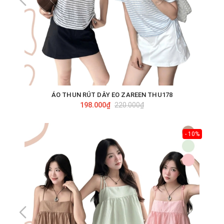
ÁO THUN RÚT DÂY EO ZAREEN THU178
198.000₫
220.000₫
- 10%