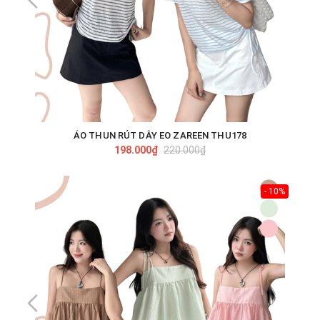
ÁO THUN RÚT DÂY EO ZAREEN THU178
198.000₫
220.000₫
- 10%