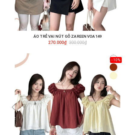
ÁO TRỄ VAI NÚT GỖ ZAREEN VOA149
270.000₫
300.000₫
- 10%