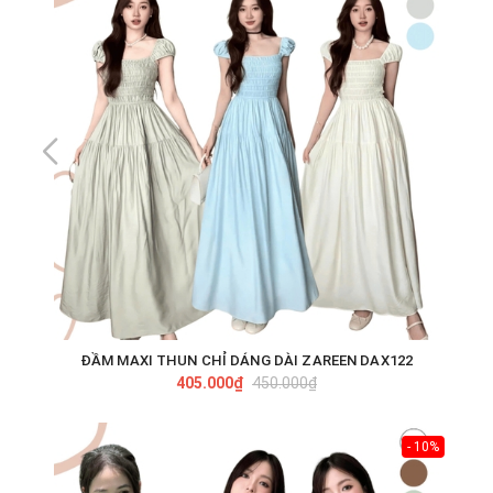
ĐẦM MAXI THUN CHỈ DÁNG DÀI ZAREEN DAX122
405.000₫
450.000₫
- 10%