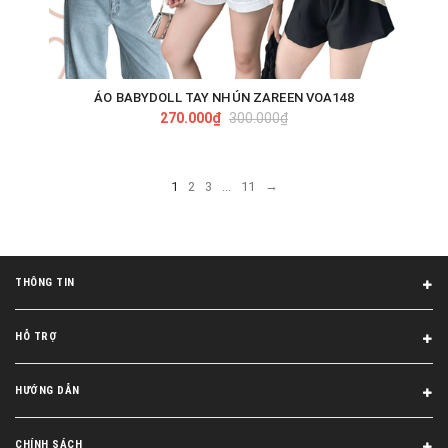
ÁO BABYDOLL TAY NHÚN ZAREEN VOA148
270.000₫
300.000₫
→
1
2
3
...
11
THÔNG TIN
HỖ TRỢ
HƯỚNG DẪN
CHÍNH SÁCH