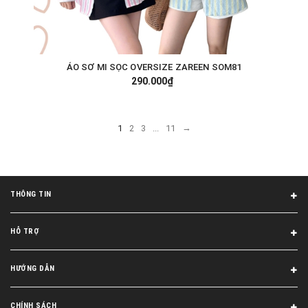
ÁO SƠ MI SỌC OVERSIZE ZAREEN SOM81
290.000₫
→
1
2
3
...
11
THÔNG TIN
HỖ TRỢ
HƯỚNG DẪN
CHÍNH SÁCH