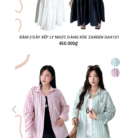
ĐẦM 2 DÂY XẾP LY NGỰC DÁNG XÒE ZAREEN DAX121
450.000₫