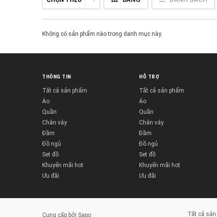
CHỌN THEO
Không có sản phẩm nào trong danh mục này.
THÔNG TIN
HỖ TRỢ
Tất cả sản phẩm
Tất cả sản phẩm
Áo
Áo
Quần
Quần
Chân váy
Chân váy
Đầm
Đầm
Đồ ngủ
Đồ ngủ
Set đồ
Set đồ
Khuyến mãi hot
Khuyến mãi hot
Ưu đãi
Ưu đãi
Tất cả sả
Cung cấp bởi
Sapo