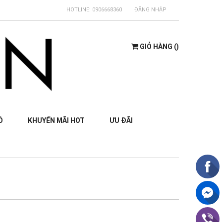
HOTLINE:
0906668360
ĐĂNG NHẬP
GIỎ HÀNG
(
)
Ồ
KHUYẾN MÃI HOT
ƯU ĐÃI