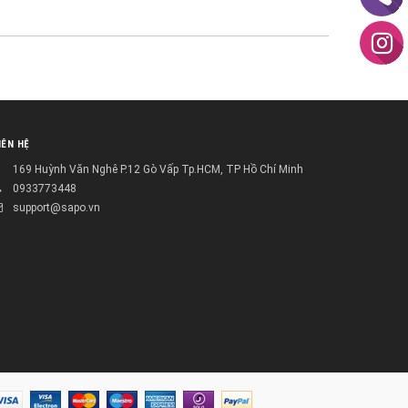
IÊN HỆ
169 Huỳnh Văn Nghê P.12 Gò Vấp Tp.HCM, TP Hồ Chí Minh
0933773448
support@sapo.vn