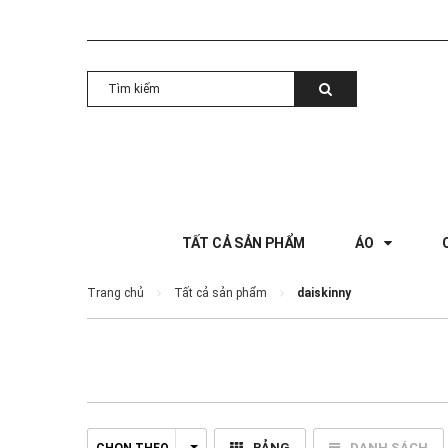
TẤT CẢ SẢN PHẨM
ÁO
Trang chủ
Tất cả sản phẩm
daiskinny
BẢNG
DANH SÁCH