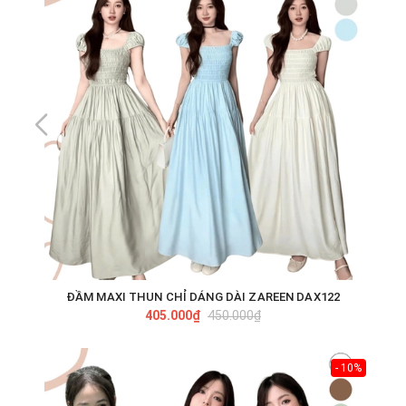
ĐẦM MAXI THUN CHỈ DÁNG DÀI ZAREEN DAX122
405.000₫
450.000₫
- 10%