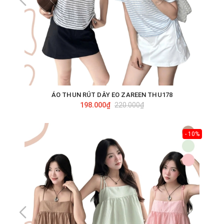
ÁO THUN RÚT DÂY EO ZAREEN THU178
198.000₫
220.000₫
- 10%