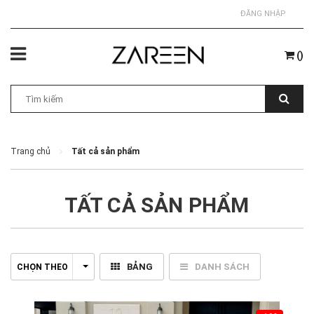
ĐĂNG NHẬP
(
)
Trang chủ
Tất cả sản phẩm
TẤT CẢ SẢN PHẨM
BẢNG
DANH SÁCH
CHỌN THEO