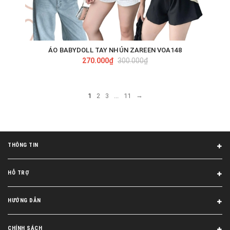
ÁO BABYDOLL TAY NHÚN ZAREEN VOA148
270.000₫
300.000₫
→
1
2
3
...
11
THÔNG TIN
HỖ TRỢ
HƯỚNG DẪN
CHÍNH SÁCH