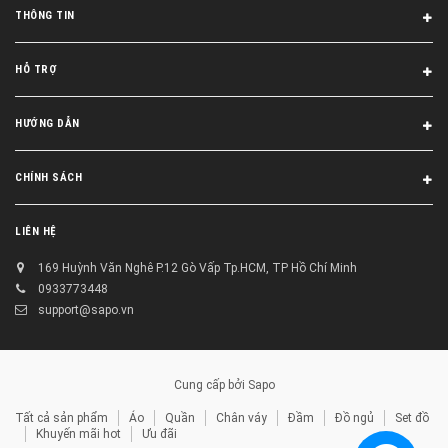
THÔNG TIN
HỖ TRỢ
HƯỚNG DẪN
CHÍNH SÁCH
LIÊN HỆ
169 Huỳnh Văn Nghê P.12 Gò Vấp Tp.HCM, TP Hồ Chí Minh
0933773448
support@sapo.vn
Cung cấp bởi
Sapo
Tất cả sản phẩm
Áo
Quần
Chân váy
Đầm
Đồ ngủ
Set đồ
Khuyến mãi hot
Ưu đãi