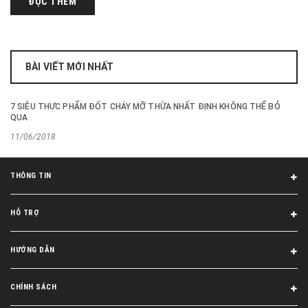
ĐỌC THÊM
BÀI VIẾT MỚI NHẤT
7 SIÊU THỰC PHẨM ĐỐT CHÁY MỠ THỪA NHẤT ĐỊNH KHÔNG THỂ BỎ
QUA
11/06/2018
THÔNG TIN
HỖ TRỢ
HƯỚNG DẪN
CHÍNH SÁCH