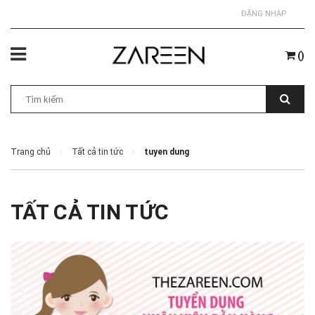
ĐĂNG NHẬP
(
)
Trang chủ
Tất cả tin tức
tuyen dung
TẤT CẢ TIN TỨC