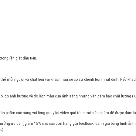
ong lần giặt đầu tiên.
ơ thể mỗi người và chất liệu vải khác nhau sẽ có sự chênh lệch nhất định. Nếu khá
ần nhỏ, do ảnh hưởng về độ lệch màu của ánh sáng nhưng vẫn đảm bảo chất lư
ở sản phẩm các nàng vui lòng quay lại video quá trình mở sản phẩm để được đảm b
hưởng ưu đãi ( giảm 15% cho các đơn hàng gửi feedback, đánh giá bằng hình ảnh
c)