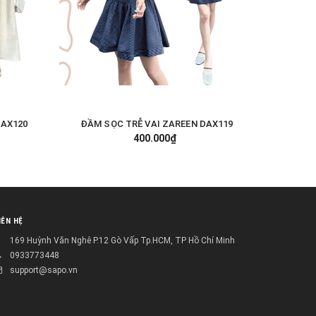
DAX120
ĐẦM SỌC TRỄ VAI ZAREEN DAX119
ĐẦM 2 
TÙY CHỌN
400.000₫
IÊN HỆ
169 Huỳnh Văn Nghê P.12 Gò Vấp Tp.HCM, TP Hồ Chí Minh
0933773448
support@sapo.vn