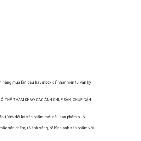
ch hàng mua lần đầu hãy inbox để nhân viên tư vấn kỹ
ợng ( CÓ THỂ THAM KHẢO CÁC ẢNH CHỤP SÀN, CHỤP CẬN
ảo 100% đổi lại sản phẩm mới nếu sản phẩm bị lỗi.
 mặc sản phẩm, rõ ánh sáng, rõ hình ảnh sản phẩm với