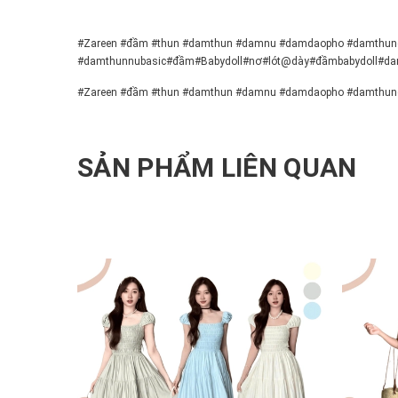
#Zareen #đầm #thun #damthun #damnu #damdaopho #damthun
#damthunnubasic#đầm#Babydoll#nơ#lót@dày#đầmbabydoll#dam
#Zareen #đầm #thun #damthun #damnu #damdaopho #damthun
SẢN PHẨM LIÊN QUAN