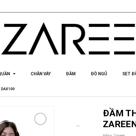
QUẦN
CHÂN VÁY
ĐẦM
ĐỒ NGỦ
SET Đ
 DAX100
ĐẦM T
ZAREEN
Hãng:
Zareen