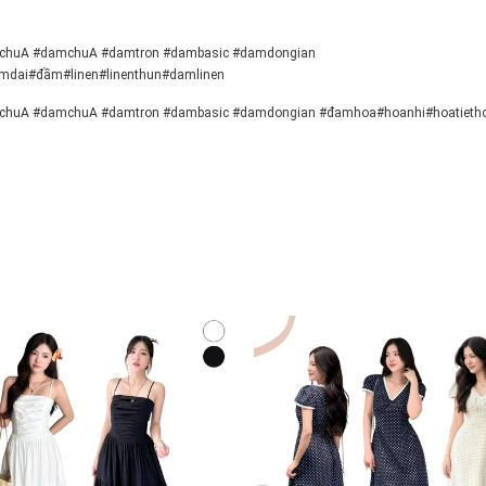
chuA #damchuA #damtron #dambasic #damdongian
dai#đầm#linen#linenthun#damlinen
chuA #damchuA #damtron #dambasic #damdongian #đamhoa#hoanhi#hoatieth