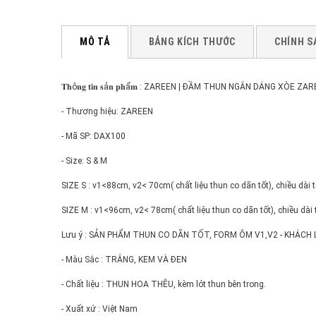
MÔ TẢ
BẢNG KÍCH THƯỚC
CHÍNH S
𝐓𝐡ô𝐧𝐠 𝐭𝐢𝐧 𝐬ả𝐧 𝐩𝐡ẩ𝐦 : ZAREEN | ĐẦM THUN NGẮN DÁNG XÒE 
- Thương hiệu: ZAREEN
- Mã SP: DAX100
- Size: S & M
SIZE S : v1<88cm, v2< 70cm( chất liệu thun co dãn tốt), chiều dài
SIZE M : v1<96cm, v2< 78cm( chất liệu thun co dãn tốt), chiều dài
Lưu ý : SẢN PHẨM THUN CO DÃN TỐT, FORM ÔM V1,V2 - KHÁCH 
- Màu Sắc : TRẮNG, KEM VÀ ĐEN
- Chất liệu : THUN HOA THÊU, kèm lót thun bên trong.
- Xuất xứ : Việt Nam