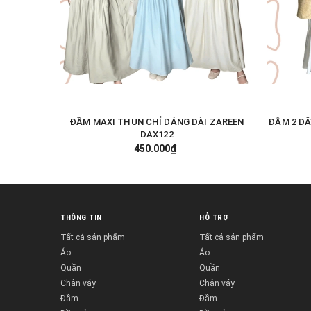
ĐẦM MAXI THUN CHỈ DÁNG DÀI ZAREEN
ĐẦM 2 DÂ
TÙY CHỌN
DAX122
450.000₫
THÔNG TIN
HỖ TRỢ
Tất cả sản phẩm
Tất cả sản phẩm
Áo
Áo
Quần
Quần
Chân váy
Chân váy
Đầm
Đầm