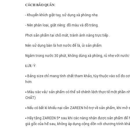
𝐂Á𝐂𝐇 𝐁Ả𝐎 𝐐𝐔Ả𝐍:
- Khuyến khích giặt tay, sử dụng xà phòng nhẹ.
- Nên phân loại, giặt riêng: đồ màu và đồ trắng.
Phơi sản phẩm tại chỗ mát, tránh ánh nắng trực tiếp .
Nên sử dụng bàn là hơi nước để là, ủi sản phẩm.
Ngâm trong nước 30 phút, không dùng xà phòng, rủ nhẹ với nước tr
𝐋Ư𝐔 Ý:
▪️ Bảng size chỉ mang tính chất tham khảo, tùy thuộc vào số đo c
hơn.
▪️ Màu sắc vải/ sản phẩm có thể sẽ chênh lệch thực tế một ph
CHẤT)
▪️ Nếu có bất kì khiếu nại cần ZAREEN hỗ trợ về sản phẩm, khi m
▪️ Hãy tặng ZAREEN 5* sau khi các nàng nhận được sản phẩm để 
giá gốc của hđ sau, không áp dụng cộng dồn với chương trình khá