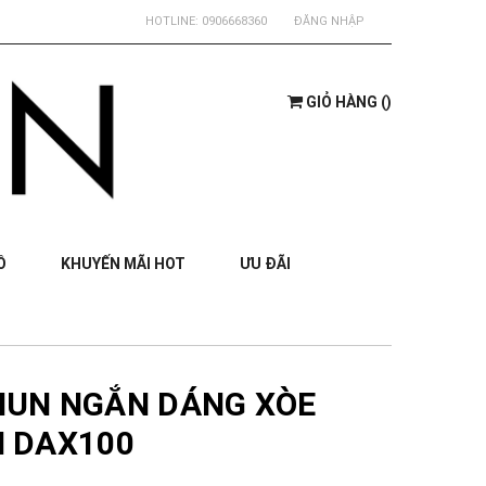
HOTLINE:
0906668360
ĐĂNG NHẬP
GIỎ HÀNG
(
)
Ồ
KHUYẾN MÃI HOT
ƯU ĐÃI
HUN NGẮN DÁNG XÒE
 DAX100