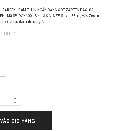
𝐧 𝐩𝐡ẩ𝐦 : ZAREEN | ĐẦM THUN NGẮN DÁNG XÒE ZAREEN DAX100 -
N - Mã SP: DAX100 - Size: S & M SIZE S : v1<88cm, v2< 70cm(
 tốt), chiều dài tính từ ngực...
0.000₫
VÀO GIỎ HÀNG