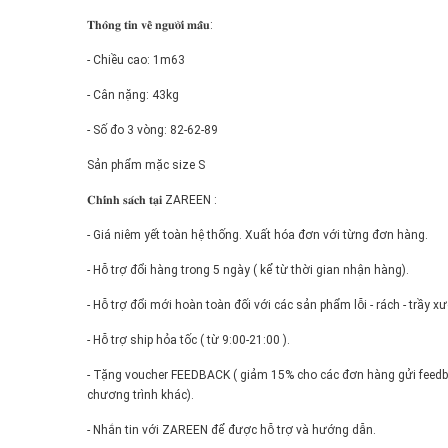
𝐓𝐡𝐨̂𝐧𝐠 𝐭𝐢𝐧 𝐯𝐞̂̀ 𝐧𝐠𝐮̛𝐨̛̀𝐢 𝐦𝐚̂̃𝐮:
- Chiều cao: 1m63
- Cân nặng: 43kg
- Số đo 3 vòng: 82-62-89
Sản phẩm mặc size S
𝐂𝐡𝐢́𝐧𝐡 𝐬𝐚́𝐜𝐡 𝐭𝐚̣𝐢 ZAREEN :
- Giá niêm yết toàn hệ thống. Xuất hóa đơn với từng đơn hàng.
- Hỗ trợ đổi hàng trong 5 ngày ( kể từ thời gian nhận hàng).
- Hỗ trợ đổi mới hoàn toàn đối với các sản phẩm lỗi - rách - trầy x
- Hỗ trợ ship hỏa tốc ( từ 9:00-21:00 ).
- Tặng voucher FEEDBACK ( giảm 15% cho các đơn hàng gửi feedba
chương trình khác).
- Nhắn tin với ZAREEN để được hỗ trợ và hướng dẫn.