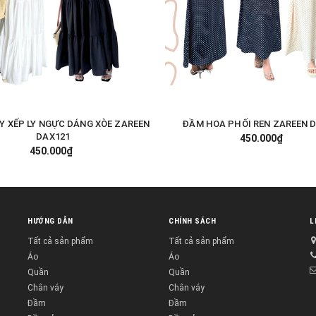
Y XẾP LY NGỰC DÁNG XÒE ZAREEN
ĐẦM HOA PHỐI REN ZAREEN 
TÙY CHỌN
TÙY CHỌN
DAX121
450.000₫
450.000₫
HƯỚNG DẪN
CHÍNH SÁCH
L
Tất cả sản phẩm
Tất cả sản phẩm
Áo
Áo
Quần
Quần
Chân váy
Chân váy
Đầm
Đầm