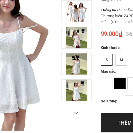
𝐓𝐡ô𝐧𝐠 𝐭𝐢𝐧 𝐬ả
Thương hiệu: ZAREE
chất liệu thun co dãn
99.000₫
36
Kích thước:
S
M
Màu sắc:
Số lượng:
THÊM 