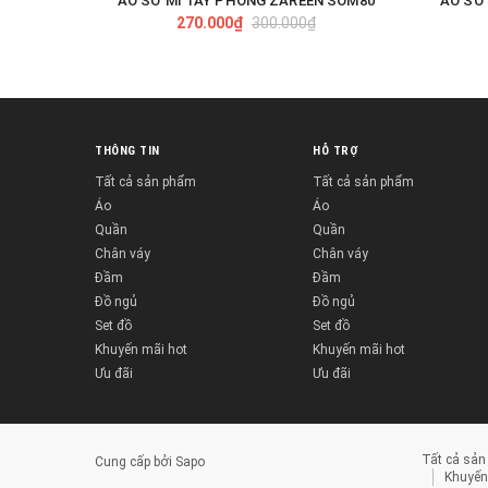
ÁO SƠ MI TAY PHỒNG ZAREEN SOM80
ÁO SƠ 
TÙY CHỌN
270.000₫
300.000₫
THÔNG TIN
HỖ TRỢ
Tất cả sản phẩm
Tất cả sản phẩm
Áo
Áo
Quần
Quần
Chân váy
Chân váy
Đầm
Đầm
Đồ ngủ
Đồ ngủ
Set đồ
Set đồ
Khuyến mãi hot
Khuyến mãi hot
Ưu đãi
Ưu đãi
Tất cả sả
Cung cấp bởi
Sapo
Khuyến