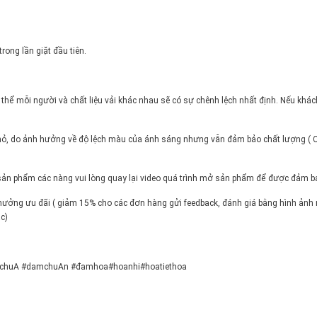
ong lần giặt đầu tiên.
ơ thể mỗi người và chất liệu vải khác nhau sẽ có sự chênh lệch nhất định. Nếu khá
ần nhỏ, do ảnh hưởng về độ lệch màu của ánh sáng nhưng vẫn đảm bảo chất lư
ở sản phẩm các nàng vui lòng quay lại video quá trình mở sản phẩm để được đảm b
hưởng ưu đãi ( giảm 15% cho các đơn hàng gửi feedback, đánh giá bằng hình ảnh
c)
chuA #damchuAn #đamhoa#hoanhi#hoatiethoa