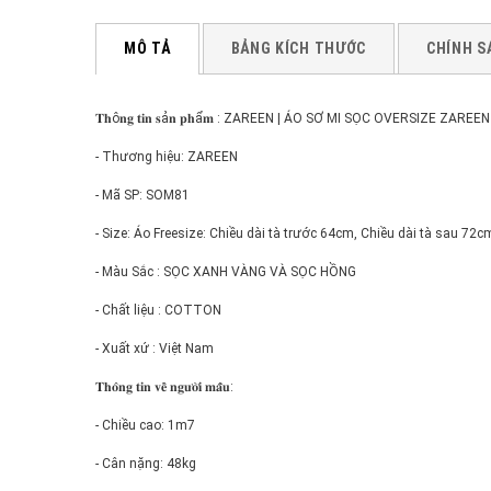
MÔ TẢ
BẢNG KÍCH THƯỚC
CHÍNH S
𝐓𝐡ô𝐧𝐠 𝐭𝐢𝐧 𝐬ả𝐧 𝐩𝐡ẩ𝐦 : ZAREEN | ÁO SƠ MI SỌC OVERSIZE ZARE
- Thương hiệu: ZAREEN
- Mã SP: SOM81
- Size: Áo Freesize: Chiều dài tà trước 64cm, Chiều dài tà sau 72
- Màu Sắc : SỌC XANH VÀNG VÀ SỌC HỒNG
- Chất liệu : COTTON
- Xuất xứ : Việt Nam
𝐓𝐡𝐨̂𝐧𝐠 𝐭𝐢𝐧 𝐯𝐞̂̀ 𝐧𝐠𝐮̛𝐨̛̀𝐢 𝐦𝐚̂̃𝐮:
- Chiều cao: 1m7
- Cân nặng: 48kg