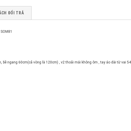
ÁCH ĐỔI TRẢ
EN SOM81
cm, bề ngang 60cm(cả vòng là 120cm) , v2 thoải mái không ôm , tay áo dài từ vai 5