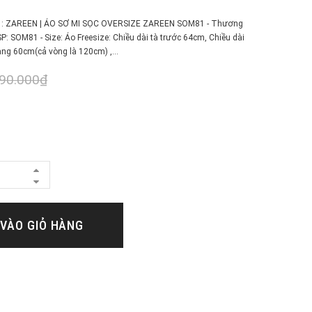
𝐧 𝐩𝐡ẩ𝐦 : ZAREEN | ÁO SƠ MI SỌC OVERSIZE ZAREEN SOM81 - Thương
P: SOM81 - Size: Áo Freesize: Chiều dài tà trước 64cm, Chiều dài
ng 60cm(cả vòng là 120cm) ,...
90.000₫
VÀO GIỎ HÀNG