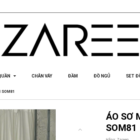
QUẦN
CHÂN VÁY
ĐẦM
ĐỒ NGỦ
SET Đ
N SOM81
ÁO SƠ 
SOM81
Hãng:
Zareen