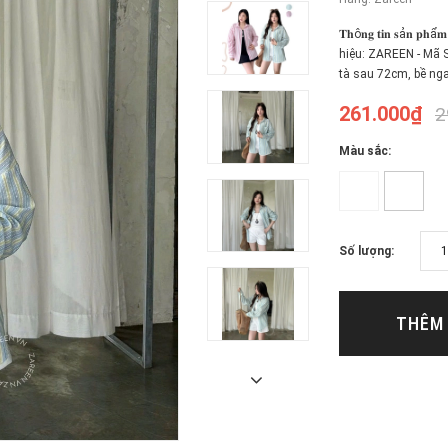
𝐓𝐡ô𝐧𝐠 𝐭𝐢𝐧 𝐬ả
hiệu: ZAREEN - Mã S
tà sau 72cm, bề nga
261.000₫
2
Màu sắc:
Số lượng:
THÊM 