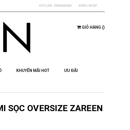
HOTLINE:
0906668360
ĐĂNG NHẬP
GIỎ HÀNG
(
)
Ồ
KHUYẾN MÃI HOT
ƯU ĐÃI
MI SỌC OVERSIZE ZAREEN