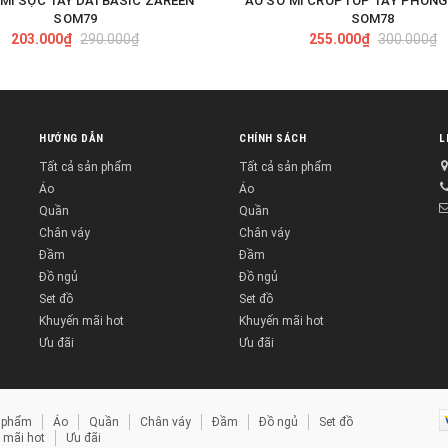
MI SỌC TAY DÀI BASIC ZAREEN
ÁO SƠ MI CROPTOP TAY PHỒNG
TÙY CHỌN
TÙY CHỌN
SOM79
SOM78
203.000₫
290.000₫
255.000₫
300.000₫
HƯỚNG DẪN
CHÍNH SÁCH
L
Tất cả sản phẩm
Tất cả sản phẩm
Áo
Áo
Quần
Quần
Chân váy
Chân váy
Đầm
Đầm
Đồ ngủ
Đồ ngủ
Set đồ
Set đồ
Khuyến mãi hot
Khuyến mãi hot
Ưu đãi
Ưu đãi
n phẩm
Áo
Quần
Chân váy
Đầm
Đồ ngủ
Set đồ
 mãi hot
Ưu đãi