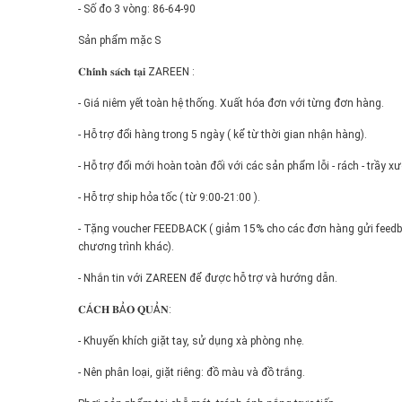
- Số đo 3 vòng: 86-64-90
Sản phẩm mặc S
𝐂𝐡𝐢́𝐧𝐡 𝐬𝐚́𝐜𝐡 𝐭𝐚̣𝐢 ZAREEN :
- Giá niêm yết toàn hệ thống. Xuất hóa đơn với từng đơn hàng.
- Hỗ trợ đổi hàng trong 5 ngày ( kể từ thời gian nhận hàng).
- Hỗ trợ đổi mới hoàn toàn đối với các sản phẩm lỗi - rách - trầy x
- Hỗ trợ ship hỏa tốc ( từ 9:00-21:00 ).
- Tặng voucher FEEDBACK ( giảm 15% cho các đơn hàng gửi feedba
chương trình khác).
- Nhắn tin với ZAREEN để được hỗ trợ và hướng dẫn.
𝐂Á𝐂𝐇 𝐁Ả𝐎 𝐐𝐔Ả𝐍:
- Khuyến khích giặt tay, sử dụng xà phòng nhẹ.
- Nên phân loại, giặt riêng: đồ màu và đồ trắng.