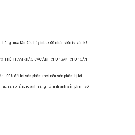
ch hàng mua lần đầu hãy inbox để nhân viên tư vấn kỹ
ợng ( CÓ THỂ THAM KHẢO CÁC ẢNH CHỤP SÀN, CHỤP CẬN
ảo 100% đổi lại sản phẩm mới nếu sản phẩm bị lỗi.
 mặc sản phẩm, rõ ánh sáng, rõ hình ảnh sản phẩm với