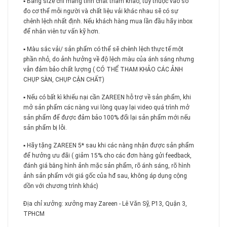
▪️ Bảng size chỉ mang tính chất tham khảo, tùy thuộc vào số
đo cơ thể mỗi người và chất liệu vải khác nhau sẽ có sự
chênh lệch nhất định. Nếu khách hàng mua lần đầu hãy inbox
để nhân viên tư vấn kỹ hơn.
▪️ Màu sắc vải/ sản phẩm có thể sẽ chênh lệch thực tế một
phần nhỏ, do ảnh hưởng về độ lệch màu của ánh sáng nhưng
vẫn đảm bảo chất lượng ( CÓ THỂ THAM KHẢO CÁC ẢNH
CHỤP SÀN, CHỤP CẬN CHẤT)
▪️ Nếu có bất kì khiếu nại cần ZAREEN hỗ trợ về sản phẩm, khi
mở sản phẩm các nàng vui lòng quay lại video quá trình mở
sản phẩm để được đảm bảo 100% đổi lại sản phẩm mới nếu
sản phẩm bị lỗi.
▪️ Hãy tặng ZAREEN 5* sau khi các nàng nhận được sản phẩm
để hưởng ưu đãi ( giảm 15% cho các đơn hàng gửi feedback,
đánh giá bằng hình ảnh mặc sản phẩm, rõ ánh sáng, rõ hình
ảnh sản phẩm với giá gốc của hđ sau, không áp dụng cộng
dồn với chương trình khác)
Địa chỉ xưởng: xưởng may Zareen - Lê Văn Sỹ, P13, Quận 3,
TPHCM