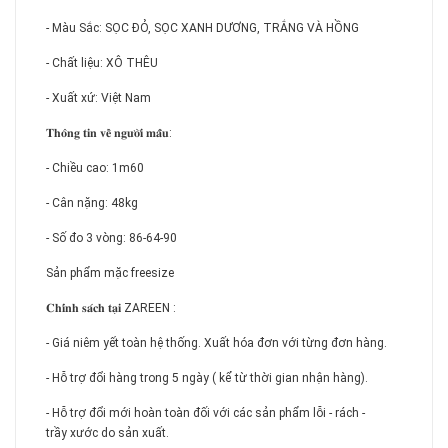
- Màu Sắc: SỌC ĐỎ, SỌC XANH DƯƠNG, TRẮNG VÀ HỒNG
- Chất liệu: XÔ THÊU
- Xuất xứ: Việt Nam
𝐓𝐡𝐨̂𝐧𝐠 𝐭𝐢𝐧 𝐯𝐞̂̀ 𝐧𝐠𝐮̛𝐨̛̀𝐢 𝐦𝐚̂̃𝐮:
- Chiều cao: 1m60
- Cân nặng: 48kg
- Số đo 3 vòng: 86-64-90
Sản phẩm mặc freesize
𝐂𝐡𝐢́𝐧𝐡 𝐬𝐚́𝐜𝐡 𝐭𝐚̣𝐢 ZAREEN :
- Giá niêm yết toàn hệ thống. Xuất hóa đơn với từng đơn hàng.
- Hỗ trợ đổi hàng trong 5 ngày ( kể từ thời gian nhận hàng).
- Hỗ trợ đổi mới hoàn toàn đối với các sản phẩm lỗi - rách -
trầy xước do sản xuất.