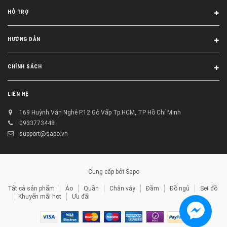
HỖ TRỢ
HƯỚNG DẪN
CHÍNH SÁCH
LIÊN HỆ
169 Huỳnh Văn Nghê P.12 Gò Vấp Tp.HCM, TP Hồ Chí Minh
0933773448
support@sapo.vn
Cung cấp bởi
Sapo
Tất cả sản phẩm
Áo
Quần
Chân váy
Đầm
Đồ ngủ
Set đồ
Khuyến mãi hot
Ưu đãi