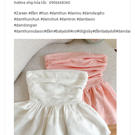
Hotline ship hỏa tốc : 0906668360
#Zareen #đầm #thun #damthun #damnu #damdaopho
#damthunchuA #damchuA #damtron #dambasic
#damdongian
#damthunnubasic#đầm#Babydoll#nơ#lót@dày#đầmbabydoll#damdai#đầm