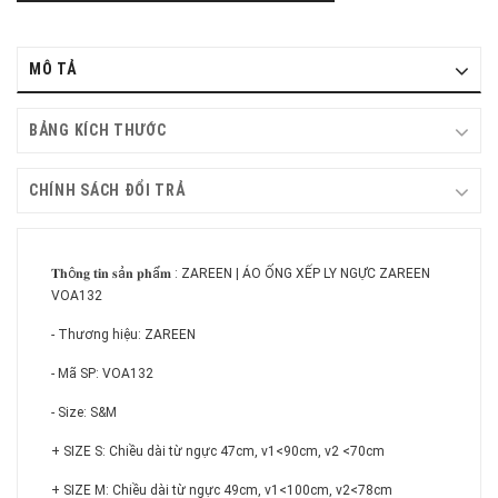
MÔ TẢ
BẢNG KÍCH THƯỚC
CHÍNH SÁCH ĐỔI TRẢ
𝐓𝐡ô𝐧𝐠 𝐭𝐢𝐧 𝐬ả𝐧 𝐩𝐡ẩ𝐦 : ZAREEN | ÁO ỐNG XẾP LY NGỰC ZAREEN
VOA132
- Thương hiệu: ZAREEN
- Mã SP: VOA132
- Size: S&M
+ SIZE S: Chiều dài từ ngực 47cm, v1<90cm, v2 <70cm
+ SIZE M: Chiều dài từ ngực 49cm, v1<100cm, v2<78cm