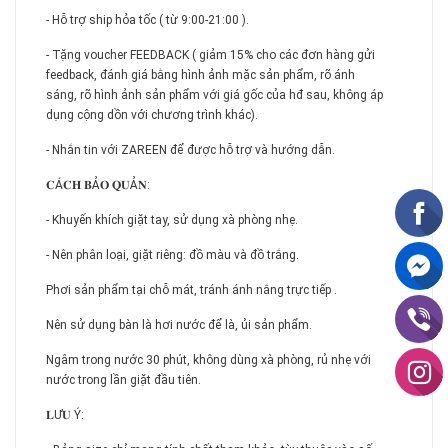
- Hỗ trợ ship hỏa tốc ( từ 9:00-21:00 ).
- Tặng voucher FEEDBACK ( giảm 15% cho các đơn hàng gửi
feedback, đánh giá bằng hình ảnh mặc sản phẩm, rõ ánh
sáng, rõ hình ảnh sản phẩm với giá gốc của hđ sau, không áp
dụng cộng dồn với chương trình khác).
- Nhắn tin với ZAREEN để được hỗ trợ và hướng dẫn.
𝐂Á𝐂𝐇 𝐁Ả𝐎 𝐐𝐔Ả𝐍:
- Khuyến khích giặt tay, sử dụng xà phòng nhẹ.
- Nên phân loại, giặt riêng: đồ màu và đồ trắng.
Phơi sản phẩm tại chỗ mát, tránh ánh nắng trực tiếp .
Nên sử dụng bàn là hơi nước để là, ủi sản phẩm.
Ngâm trong nước 30 phút, không dùng xà phòng, rủ nhẹ với
nước trong lần giặt đầu tiên.
𝐋Ư𝐔 Ý: