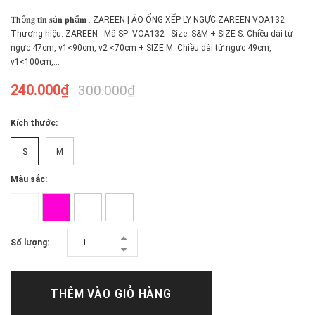
𝐓𝐡ô𝐧𝐠 𝐭𝐢𝐧 𝐬ả𝐧 𝐩𝐡ẩ𝐦 : ZAREEN | ÁO ỐNG XẾP LY NGỰC ZAREEN VOA132 -
Thương hiệu: ZAREEN - Mã SP: VOA132 - Size: S&M + SIZE S: Chiều dài từ
ngực 47cm, v1<90cm, v2 <70cm + SIZE M: Chiều dài từ ngực 49cm,
v1<100cm,...
240.000₫
300.000₫
Kích thước:
S
M
Màu sắc:
Số lượng:
THÊM VÀO GIỎ HÀNG