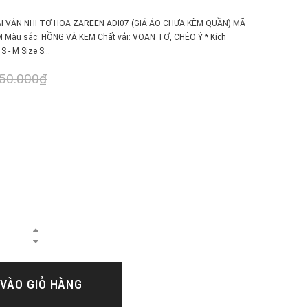
ÀI VÂN NHI TƠ HOA ZAREEN ADI07 (GIÁ ÁO CHƯA KÈM QUẦN) MÃ
S-M Màu sắc: HỒNG VÀ KEM Chất vải: VOAN TƠ, CHÉO Ý * Kích
S - M Size S...
50.000₫
VÀO GIỎ HÀNG