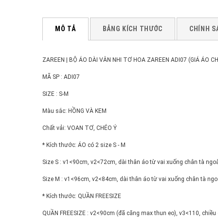
MÔ TẢ
BẢNG KÍCH THƯỚC
CHÍNH S
ZAREEN | BỘ ÁO DÀI VÂN NHI TƠ HOA ZAREEN ADI07 (GIÁ ÁO 
MÃ SP : ADI07
SIZE : S-M
Màu sắc: HỒNG VÀ KEM
Chất vải: VOAN TƠ, CHÉO Ý
* Kích thước: ÁO có 2 size S - M
Size S : v1<90cm, v2<72cm, dài thân áo từ vai xuống chân tà ngoài 
Size M : v1<96cm, v2<84cm, dài thân áo từ vai xuống chân tà ngoài
* Kích thước: QUẦN FREESIZE
QUẦN FREESIZE : v2<90cm (đã căng max thun eo), v3<110, chiều