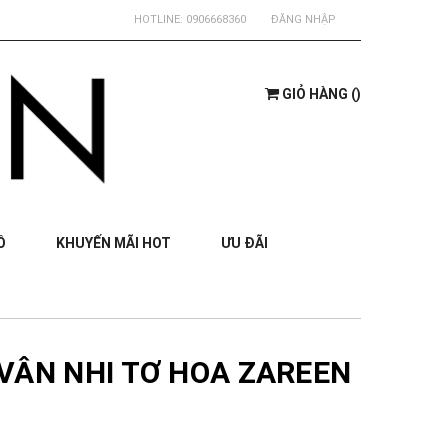
HOTLINE:
0906668360
ĐĂNG NHẬP
GIỎ HÀNG
(
)
Ồ
KHUYẾN MÃI HOT
ƯU ĐÃI
 VÂN NHI TƠ HOA ZAREEN