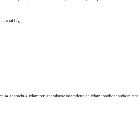
 ít chất tẩy)
uA #damchuA #damtron #dambasic #damdongian #đamhoa#hoanhi#hoatiethoa 