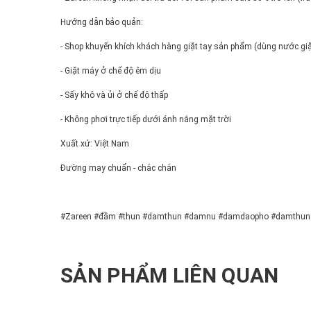
Hướng dẫn bảo quản:
- Shop khuyến khích khách hàng giặt tay sản phẩm (dùng nước giặt
- Giặt máy ở chế độ êm dịu
- Sấy khô và ủi ở chế độ thấp
- Không phơi trực tiếp dưới ánh nắng mặt trời
Xuất xứ: Việt Nam
Đường may chuẩn - chắc chắn
#Zareen #đầm #thun #damthun #damnu #damdaopho #damthunch
SẢN PHẨM LIÊN QUAN