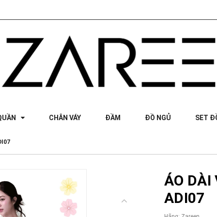
QUẦN
CHÂN VÁY
ĐẦM
ĐỒ NGỦ
SET Đ
DI07
ÁO DÀI
ADI07
Hãng:
Zareen