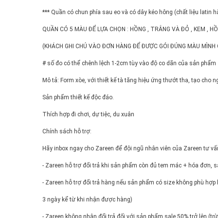
*** Quần có chun phía sau eo và có dây kéo hông (chất liệu latin hà
QUẦN CÓ 5 MÀU ĐỂ LỰA CHỌN : HỒNG , TRẮNG VÀ ĐỎ , KEM , H
(KHÁCH GHI CHÚ VÀO ĐƠN HÀNG ĐỂ ĐƯỢC GÓI ĐÚNG MÀU MÌNH
# số đo có thể chênh lệch 1-2cm tùy vào độ co dãn của sản phẩm
Mô tả: Form xòe, với thiết kế tà tăng hiệu ứng thướt tha, tạo ch
Sản phẩm thiết kế độc đáo.
Thích hợp đi chơi, dự tiệc, du xuân
Chính sách hỗ trợ:
Hãy inbox ngay cho Zareen để đội ngũ nhân viên của Zareen tư vấn
- Zareen hỗ trợ đổi trả khi sản phẩm còn đủ tem mác + hóa đơn, 
- Zareen hỗ trợ đổi trả hàng nếu sản phẩm có size không phù hợp 
3 ngày kể từ khi nhận được hàng)
- Zareen không nhận đổi trả đối với sản phẩm sale 50% trở lên (