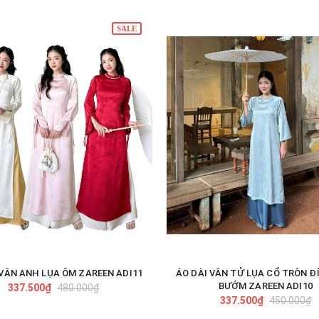
SALE
 VÂN ANH LỤA ÔM ZAREEN ADI11
ÁO DÀI VÂN TỬ LỤA CỔ TRÒN Đ
TÙY CHỌN
TÙY CHỌN
BƯỚM ZAREEN ADI10
337.500₫
480.000₫
337.500₫
450.000₫