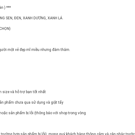
n ) ***
ỒNG SEN, ĐEN, XANH DƯƠNG, XANH LÁ.
 CHỌN)
o người một vẻ đẹp mĩ miều nhưng đằm thắm.
 size và hỗ trợ bạn tốt nhất
sản phẩm chưa qua sử dụng và giặt tẩy
hoặc sản phẩm bị lỗi (thông báo với shop trong vòng
trừ trường hợp sản phẩm bị lỗi), mong quý khách hàng thông cảm và cân nhắc trước