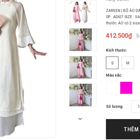
ZAREEN | BỘ ÁO D
SP : ADI07 SIZE : 
thước: ÁO có 2 size 
412.500₫
5
Kích thước:
S
M
Màu sắc:
Số lượng:
THÊM 