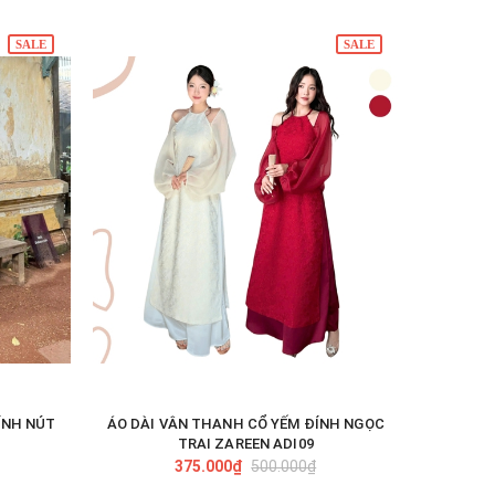
SALE
SALE
ÍNH NÚT
ÁO DÀI VÂN THANH CỔ YẾM ĐÍNH NGỌC
ÁO 
TÙY CHỌN
TRAI ZAREEN ADI09
375.000₫
500.000₫