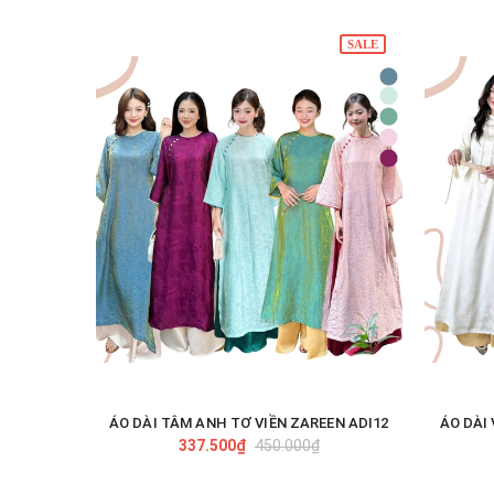
SALE
ÁO DÀI TÂM ANH TƠ VIỀN ZAREEN ADI12
ÁO DÀI
TÙY CHỌN
337.500₫
450.000₫